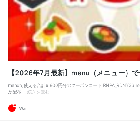
【2026年7月最新】menu（メニュー
menuで使える合計6,800円分のクーポンコード RNPA_RDNY
【2026
が配布 …
続きを読む
年
7
Wa
月
最
新】
menu（メ
ニ