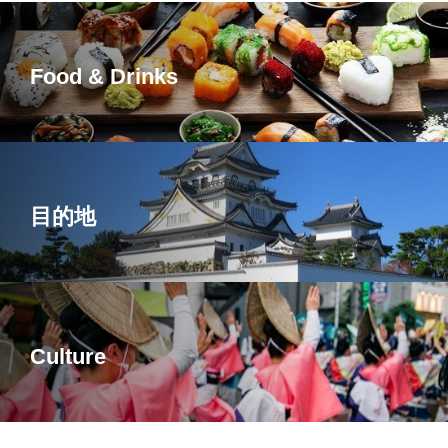
Food & Drinks
目的地
Culture