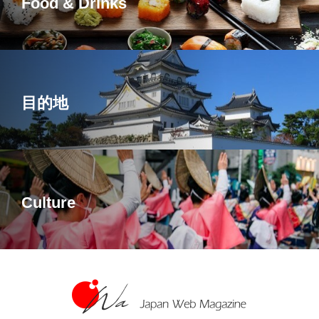
Food & Drinks
目的地
Culture