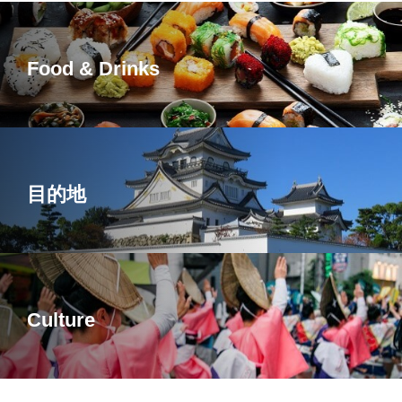
Food & Drinks
目的地
Culture