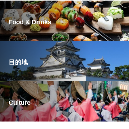
Food & Drinks
目的地
Culture