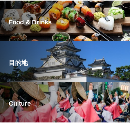
Food & Drinks
目的地
Culture