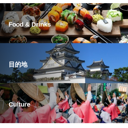
Food & Drinks
目的地
Culture