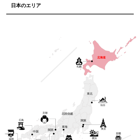
日本のエリア
北海道
札幌
東北
仙台
京都
北陸信越
広島
関東
東海
東京
関西
中国
那覇
横浜
福岡