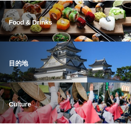
Food & Drinks
目的地
Culture