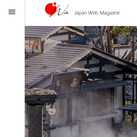
)
)
語
)