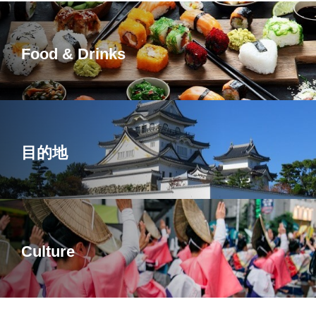
Food & Drinks
目的地
Culture