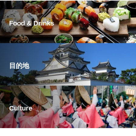
Food & Drinks
目的地
Culture