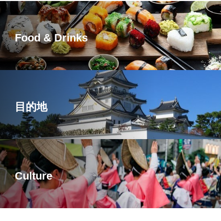
Food & Drinks
目的地
Culture