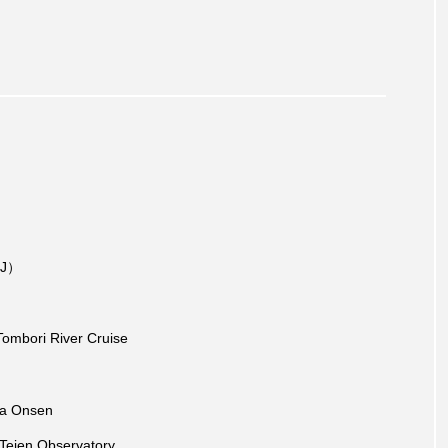
SJ）
ombori River Cruise
a Onsen
eien Observatory