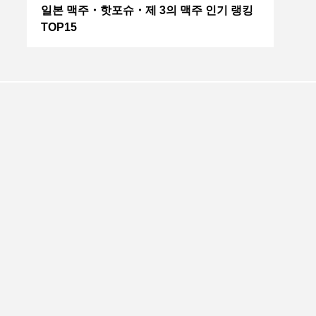
일본 맥주・핫포슈・제 3의 맥주 인기 랭킹
TOP15