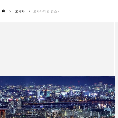
오사카
오사카의 밤 명소 7