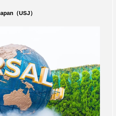
 Japan（USJ）