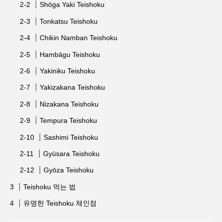
Shōga Yaki Teishoku
Tonkatsu Teishoku
Chikin Namban Teishoku
Hambāgu Teishoku
Yakiniku Teishoku
Yakizakana Teishoku
Nizakana Teishoku
Tempura Teishoku
Sashimi Teishoku
Gyūsara Teishoku
Gyōza Teishoku
Teishoku 먹는 법
유명한 Teishoku 체인점