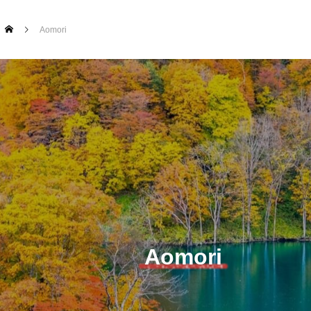
Aomori
Aomori