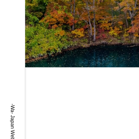
n
-Wa- Japan Web Magazine