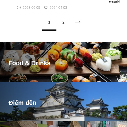
wasabi
2023.06.05
2024.04.03
1
2
Food & Drinks
Điểm đến