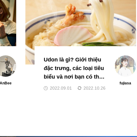
Udon là gì? Giới thiệu
đặc trưng, các loại tiêu
biểu và nơi bạn có thể
AnBee
fujiasa
ăn mì Udon
2022.09.01
2022.10.26