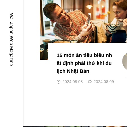
-Wa- Japan Web Magazine
Thực phẩm chức năng
15 món ăn tiêu biểu nh
a
ất định phải thử khi du
lịch Nhật Bản
2024.08.08
2024.08.09