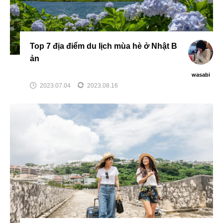
Top 7 địa điểm du lịch mùa hè ở Nhật B
ản
wasabi
2023.07.04
2023.08.16