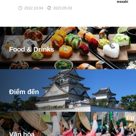
wasabi
2022.10.04
2023.05.03
Food & Drinks
Điểm đến
Văn hóa