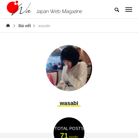
Bài viết
wasabi
wasabi
TOTAL POSTS
71
posts