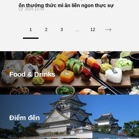
ốn thưởng thức mì ăn liền ngon thực sự
2025.12.03
1
2
3
…
12
Food & Drinks
Điểm đến