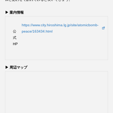
▶ 案内情報
https://www.city.hiroshima.lg.jp/site/atomicbomb-
公
peace/163434.html
式
HP
▶ 周辺マップ