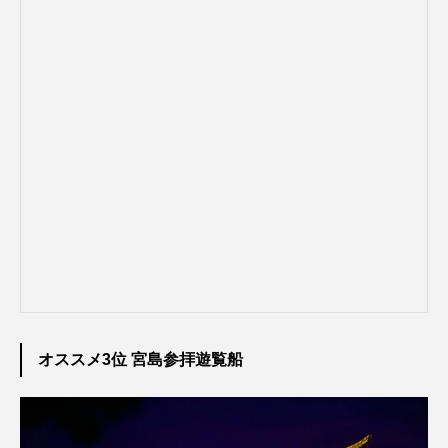
オススメ3位 宮島参拝遊覧船