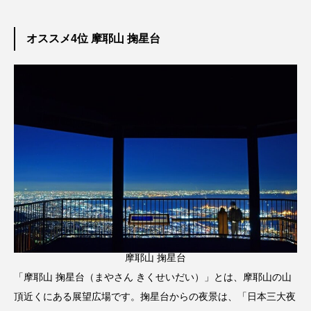
オススメ4位 摩耶山 掬星台
摩耶山 掬星台
「摩耶山 掬星台（まやさん きくせいだい）」とは、摩耶山の山
頂近くにある展望広場です。掬星台からの夜景は、「日本三大夜