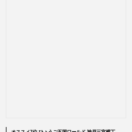
オススメ7位 ひょうご五国ワールド 神戸三宮横丁