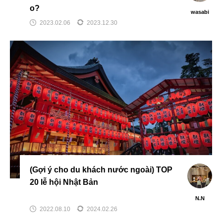
o?
wasabi
2023.02.06
2023.12.30
(Gợi ý cho du khách nước ngoài) TOP
20 lễ hội Nhật Bản
N.N
2022.08.10
2024.02.26