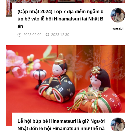
(Cập nhật 2024) Top 7 địa điểm ngắm b
úp bê vào lễ hội Hinamatsuri tại Nhật B
ản
wasabi
2023.02.09
2023.12.30
Lễ hội búp bê Hinamatsuri là gì? Người
Nhật đón lễ hội Hinamatsuri như thế nà