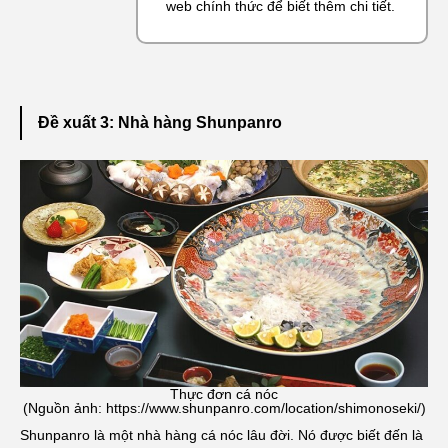
web chính thức để biết thêm chi tiết.
Đề xuất 3: Nhà hàng Shunpanro
Thực đơn cá nóc
(Nguồn ảnh: https://www.shunpanro.com/location/shimonoseki/)
Shunpanro là một nhà hàng cá nóc lâu đời. Nó được biết đến là