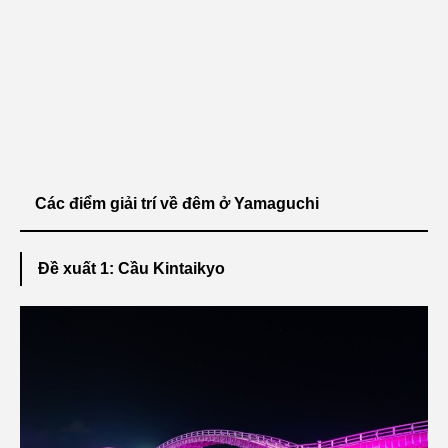
Các điểm giải trí về đêm ở Yamaguchi
Đề xuất 1: Cầu Kintaikyo