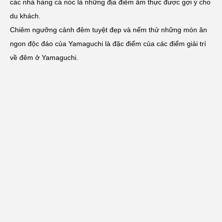
các nhà hàng cá nóc là những địa điểm ẩm thực được gợi ý cho
du khách.
Chiêm ngưỡng cảnh đêm tuyệt đẹp và nếm thử những món ăn
ngon độc đáo của Yamaguchi là đặc điểm của các điểm giải trí
về đêm ở Yamaguchi.