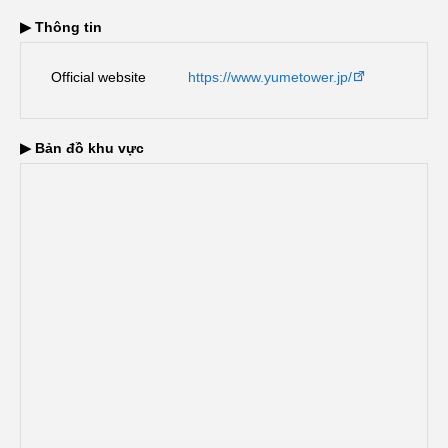
▶ Thông tin
Official website
https://www.yumetower.jp/
▶ Bản đồ khu vực