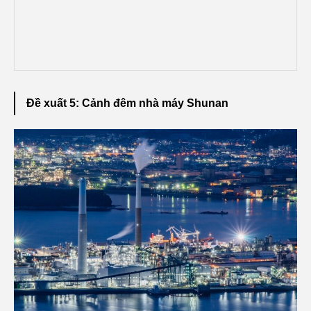
Đề xuất 5: Cảnh đêm nhà máy Shunan