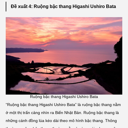
Đề xuất 4: Ruộng bậc thang Higashi Ushiro Bata
Ruộng bậc thang Higashi Ushiro Bata
“Ruộng bậc thang Higashi Ushiro Bata” là ruộng bậc thang nằm
ở một thị trấn cảng nhìn ra Biển Nhật Bản. Ruộng bậc thang là
những cánh đồng lúa kéo dài theo mô hình bậc thang. Thông