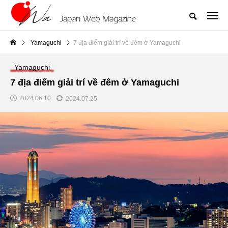
Yamaguchi
7 địa điểm giải trí về đêm ở Yamaguchi
Yamaguchi
7 địa điểm giải trí về đêm ở Yamaguchi
2024.06.10
2024.07.25