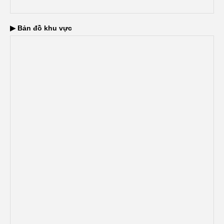
▶ Bản đồ khu vực