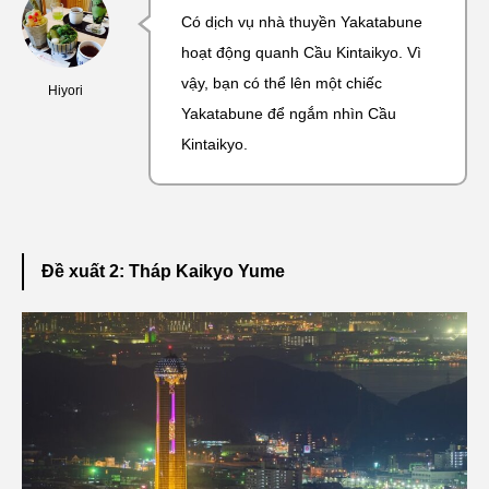
Có dịch vụ nhà thuyền Yakatabune
hoạt động quanh Cầu Kintaikyo. Vì
vậy, bạn có thể lên một chiếc
Hiyori
Yakatabune để ngắm nhìn Cầu
Kintaikyo.
Đề xuất 2: Tháp Kaikyo Yume