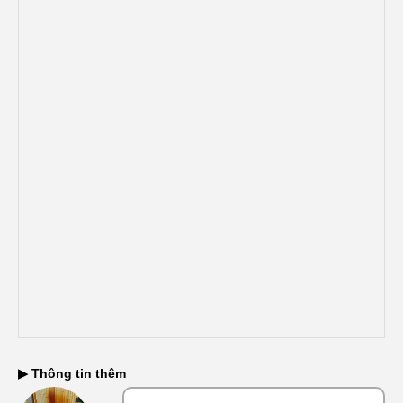
▶ Thông tin thêm