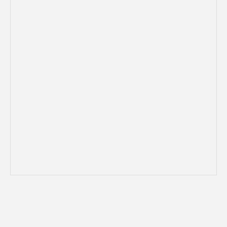
Chia sẻ