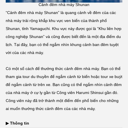
Cảnh đêm nhà máy Shunan
“Cảnh đêm nhà máy Shunan” là quang cảnh về đêm của các
nhà máy trải rộng khắp khu vực ven biển của thành phố
Shunan, tỉnh Yamaguchi. Khu vực này được gọi là “Khu liên hợp
công nghiệp Shunan” và cũng được biết đến là một địa điểm du
lịch. Tại đây, bạn có thể ngắm nhìn khung cảnh ban đêm tuyệt
vời của các nhà máy.
Có một số cách để thưởng thức cảnh đêm nhà máy. Bạn có thể
tham gia tour du thuyền để ngắm cảnh từ biển hoặc tour xe buýt
để ngắm cảnh từ trên xe. Bạn cũng có thể ngắm nhìn cảnh đêm
của nhà máy ở cự ly gần từ Công viên Harumi Shinsui gần đó.
Công viên này đã trở thành một điểm đến phổ biến cho những
ai muốn thưởng thức cảnh đêm của các nhà máy.
▶ Thông tin