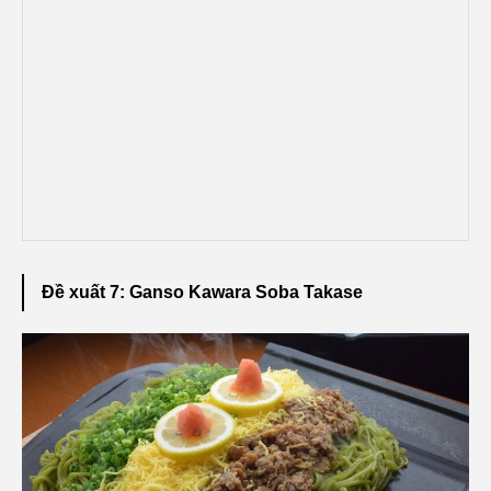
Đề xuất 7: Ganso Kawara Soba Takase