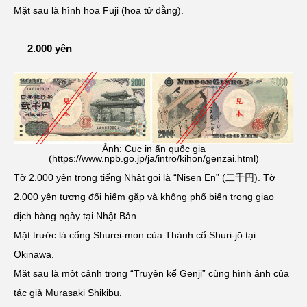
Mặt sau là hình hoa Fuji (hoa tử đằng).
2.000 yên
Ảnh: Cục in ấn quốc gia
(https://www.npb.go.jp/ja/intro/kihon/genzai.html)
Tờ 2.000 yên trong tiếng Nhật gọi là “Nisen En” (二千円). Tờ
2.000 yên tương đối hiếm gặp và không phổ biến trong giao
dịch hàng ngày tại Nhật Bản.
Mặt trước là cổng Shurei-mon của Thành cổ Shuri-jō tại
Okinawa.
Mặt sau là một cảnh trong “Truyện kể Genji” cùng hình ảnh của
tác giả Murasaki Shikibu.