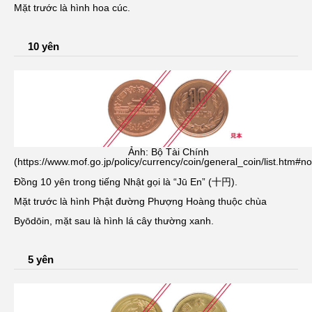
Mặt trước là hình hoa cúc.
10 yên
Ảnh: Bộ Tài Chính
(https://www.mof.go.jp/policy/currency/coin/general_coin/list.htm#n
Đồng 10 yên trong tiếng Nhật gọi là “Jū En” (十円).
Mặt trước là hình Phật đường Phượng Hoàng thuộc chùa
Byōdōin, mặt sau là hình lá cây thường xanh.
5 yên