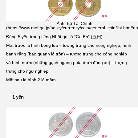
Ảnh: Bộ Tài Chính
(https://www.mof.go.jp/policy/currency/coin/general_coin/list.htm#n
Đồng 5 yên trong tiếng Nhật gọi là “Go En” (五円).
Mặt trước là hình bông lúa – tượng trưng cho nông nghiệp, hình
bánh răng (bao quanh lỗ tròn) – tượng trưng cho công nghiệp
và hình nước (những gạch ngang phía dưới đồng xu) – tượng
trưng cho ngư nghiệp.
Mặt sau là hình 2 lá mầm.
1 yên