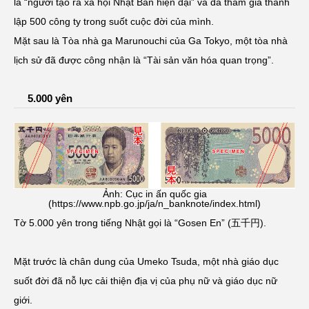
là “người tạo ra xã hội Nhật Bản hiện đại” và đã tham gia thành
lập 500 công ty trong suốt cuộc đời của mình.
Mặt sau là Tòa nhà ga Marunouchi của Ga Tokyo, một tòa nhà
lịch sử đã được công nhận là “Tài sản văn hóa quan trọng”.
5.000 yên
Ảnh: Cục in ấn quốc gia
(https://www.npb.go.jp/ja/n_banknote/index.html)
Tờ 5.000 yên trong tiếng Nhật gọi là “Gosen En” (五千円).
Mặt trước là chân dung của Umeko Tsuda, một nhà giáo dục
suốt đời đã nỗ lực cải thiện địa vị của phụ nữ và giáo dục nữ
giới.