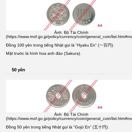
Ảnh: Bộ Tài Chính
(https://www.mof.go.jp/policy/currency/coin/general_coin/list.htm#n
Đồng 100 yên trong tiếng Nhật gọi là “Hyaku En” (一百円).
Mặt trước là hình hoa anh đào (Sakura).
50 yên
Ảnh: Bộ Tài Chính
(https://www.mof.go.jp/policy/currency/coin/general_coin/list.htm#n
Đồng 50 yên trong tiếng Nhật gọi là “Gojū En” (五十円).