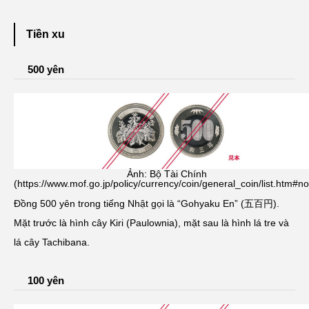
Tiền xu
500 yên
Ảnh: Bộ Tài Chính
(https://www.mof.go.jp/policy/currency/coin/general_coin/list.htm#n
Đồng 500 yên trong tiếng Nhật gọi là “Gohyaku En” (五百円).
Mặt trước là hình cây Kiri (Paulownia), mặt sau là hình lá tre và
lá cây Tachibana.
100 yên