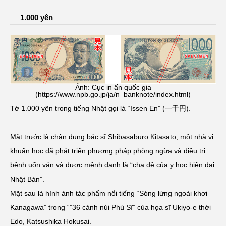
1.000 yên
Ảnh: Cục in ấn quốc gia
(https://www.npb.go.jp/ja/n_banknote/index.html)
Tờ 1.000 yên trong tiếng Nhật gọi là “Issen En” (一千円).
Mặt trước là chân dung bác sĩ Shibasaburo Kitasato, một nhà vi
khuẩn học đã phát triển phương pháp phòng ngừa và điều trị
bệnh uốn ván và được mệnh danh là “cha đẻ của y học hiện đại
Nhật Bản”.
Mặt sau là hình ảnh tác phẩm nổi tiếng “Sóng lừng ngoài khơi
Kanagawa” trong “”36 cảnh núi Phú Sĩ” của họa sĩ Ukiyo-e thời
Edo, Katsushika Hokusai.