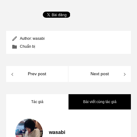
Author:
wasabi
Chuẩn bị
Prev post
Next post
Tác giả
Bài viết cùng tác giả
(Kèm hình ảnh cụ thể) Cách tra tàu ở
2026.05.11
wasabi