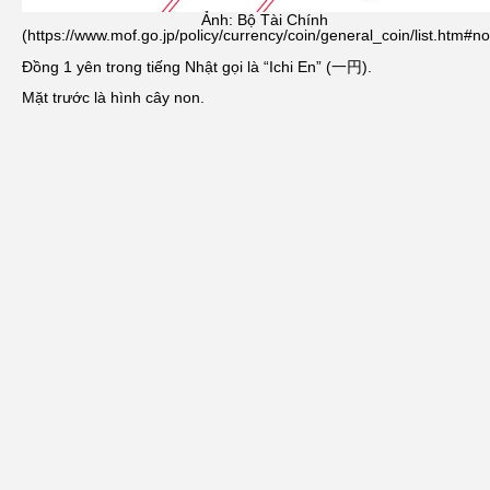
Ảnh: Bộ Tài Chính
(https://www.mof.go.jp/policy/currency/coin/general_coin/list.htm#n
Đồng 1 yên trong tiếng Nhật gọi là “Ichi En” (一円).
Mặt trước là hình cây non.