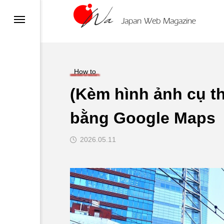
sa
n
su
How to
(Kèm hình ảnh cụ th
n
bằng Google Maps
ật
2026.05.11
Cafe