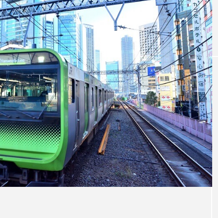
Starbucks Nhật
(Gợi ý cho du khách nước ngoài) TOP
n
lễ hội Nhật Bản