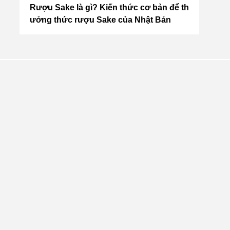
 20
Rượu Sake là gì? Kiến thức cơ bản để th
TOP 1
ưởng thức rượu Sake của Nhật Bản
ủa N