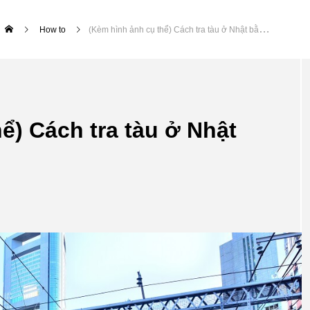
How to
(Kèm hình ảnh cụ thể) Cách tra tàu ở Nhật bằng Google Maps
ể) Cách tra tàu ở Nhật
Lễ hội