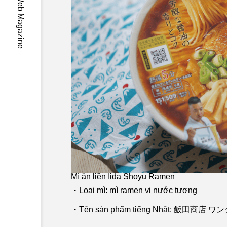
-Wa- Japan Web Magazine
Mì ăn liền Iida Shoyu Ramen
・Loại mì: mì ramen vị nước tương
・Tên sản phẩm tiếng Nhật: 飯田