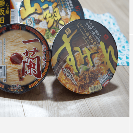
hịt phổ biến ở q
TOP 15 loại bia, Happōshu và bia loại 
n
ủa Nhật Bản được yêu thích nhất