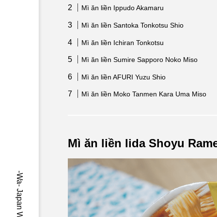
Mì ăn liền Ippudo Akamaru
Mì ăn liền Santoka Tonkotsu Shio
Mì ăn liền Ichiran Tonkotsu
Mì ăn liền Sumire Sapporo Noko Miso
Mì ăn liền AFURI Yuzu Shio
Mì ăn liền Moko Tanmen Kara Uma Miso
Mì ăn liền Iida Shoyu Ram