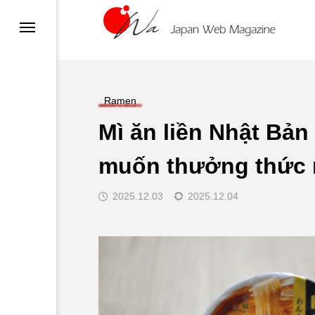
sa
n
su
Ramen
Mì ăn liền Nhật Bản
n
muốn thưởng thức m
ật
2025.12.03
2025.12.04
Thịt nướng