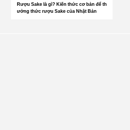
3 c
Rượu Sake là gì? Kiến thức cơ bản để th
10 ti
ưởng thức rượu Sake của Nhật Bản
Bản t