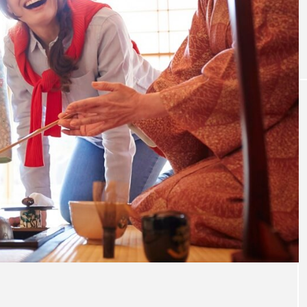
hịt phổ biến ở q
(Gợi ý cho du khách nước ngoài) TOP
n
lễ hội Nhật Bản