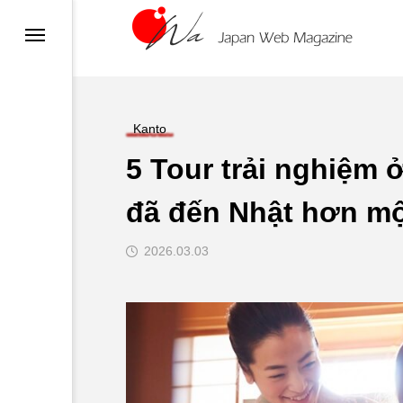
sa
n
su
Kanto
5 Tour trải nghiệm
n
đã đến Nhật hơn mộ
ật
2026.03.03
Thịt nướng