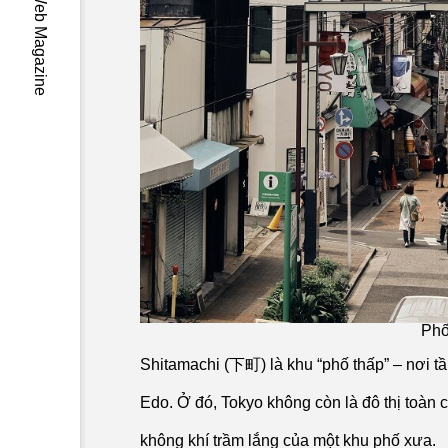
-Wa- Japan Web Magazine
Phố
Shitamachi (下町) là khu “phố thấp” – nơi tầ
Edo. Ở đó, Tokyo không còn là đô thị toàn 
không khí trầm lắng của một khu phố xưa.