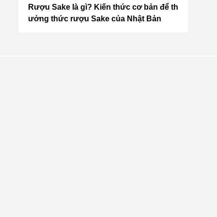
 20
Rượu Sake là gì? Kiến thức cơ bản để th
TOP 1
ưởng thức rượu Sake của Nhật Bản
ủa N