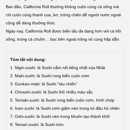
Ban đầu, California Roll thường không cuộn cùng cá sống mà
chỉ cuộn cùng thanh cua, bơ, trứng chiên để người nước ngoài
cũng dễ dàng thưởng thức.
Ngày nay, California Roll được biến tấu đa dạng hơn với cá hồi
sống, trứng cá chuồn… bọc bên ngoài trông vô cùng hấp dẫn.
Tóm tắt nội dung:
1. Nigiri-zushi: là Sushi nắm nổi tiếng nhất của Nhật
2. Maki-zushi: là Sushi rong biển cuộn cơm
3. Gunkan-maki: là Sushi “tàu chiến”
4. Chirashi-zushi: là Sushi thố nhiều màu sắc
5. Temaki-zushi: là Sushi rong biển cuộn cơm, hình chóp
6. Inari-zushi: là Sushi cơm giấm nén trong túi đậu hũ chiên
7. Oshi-zushi: là Sushi nén trong khuôn tạo thành khối
8. Temari-zushi: là Sushi tròn