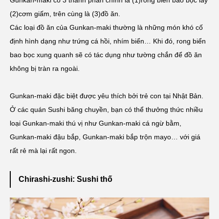
Gunkan-maki có 3 thành phần chính là (1)rong biển bao bọc lấy
(2)cơm giấm, trên cùng là (3)đồ ăn.
Các loại đồ ăn của Gunkan-maki thường là những món khó cố
định hình dạng như trứng cá hồi, nhím biển… Khi đó, rong biển
bao bọc xung quanh sẽ có tác dụng như tường chắn để đồ ăn
không bị tràn ra ngoài.
Gunkan-maki đặc biệt được yêu thích bởi trẻ con tại Nhật Bản.
Ở các quán Sushi băng chuyền, bạn có thể thưởng thức nhiều
loại Gunkan-maki thú vị như Gunkan-maki cá ngừ bằm,
Gunkan-maki đậu bắp, Gunkan-maki bắp trộn mayo… với giá
rất rẻ mà lại rất ngon.
Chirashi-zushi: Sushi thố