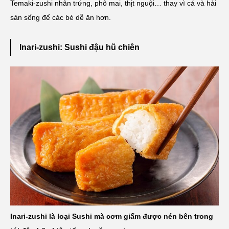
Temaki-zushi nhân trứng, phô mai, thịt nguội… thay vì cá và hải
sản sống để các bé dễ ăn hơn.
Inari-zushi: Sushi đậu hũ chiên
Inari-zushi là loại Sushi mà cơm giấm được nén bên trong