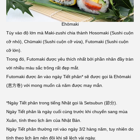
Ehōmaki
Tùy vào độ lớn mà Maki-zushi chia thành Hosomaki (Sushi cuộn
cỡ nhỏ), Chūmaki (Sushi cuộn cỡ vừa), Futomaki (Sushi cuộn
cỡ lớn).
Trong đó, Futomaki được yêu thích nhất bởi phần nhân đầy tràn
với nhiều màu sắc trông rất đẹp mắt.
Futomaki được ăn vào ngày Tiết phân* sẽ được gọi là Ehōmaki
(恵方巻) với mong muốn cả năm được may mắn.
*Ngày Tiết phân trong tiếng Nhật gọi là Setsubun (節分).
Ngày Tiết phân là ngày cuối cùng trước khi chuyển sang mùa
Xuân, tính theo lịch âm của Nhật Bản.
Ngày Tiết phân thường rơi vào ngày 3/2 hàng năm, tuy nhiên do
tính theo lịch âm nên đôi khi sẽ lệch vài ngày.